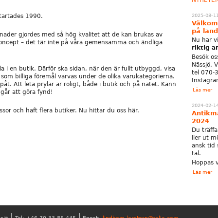
NYHETE
startades 1990.
2025-08-1
Välkomm
på land
ader gjordes med så hög kvalitet att de kan brukas av
Nu har v
 koncept – det tär inte på våra gemensamma och ändliga
riktig 
Besök os
Nässjö. 
 i en butik. Därför ska sidan, när den är fullt utbyggd, visa
tel 070-
som billiga föremål varvas under de olika varukategorierna.
Instagr
åt. Att leta prylar är roligt, både i butik och på nätet. Känn
Läs mer
går att göra fynd!
2024-02-1
or och haft flera butiker. Nu hittar du oss här.
Antikm
2024
Du träffa
ller ut 
ansk tid
tal.
Hoppas v
Läs mer
|
|