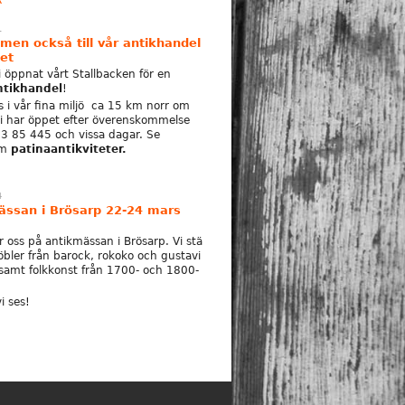
R
1
en också till vår antikhandel
et
i öppnat vårt Stallbacken för en
antikhandel
!
s i vår fina miljö ca 15 km norr om
Vi har öppet efter överenskommelse
33 85 445 och vissa dagar. Se
am
patinaantikviteter.
4
ässan i Brösarp 22-24 mars
r oss på antikmässan i Brösarp. Vi stä
möbler från barock, rokoko och gustavi
 samt folkkonst från 1700- och 1800-
i ses!