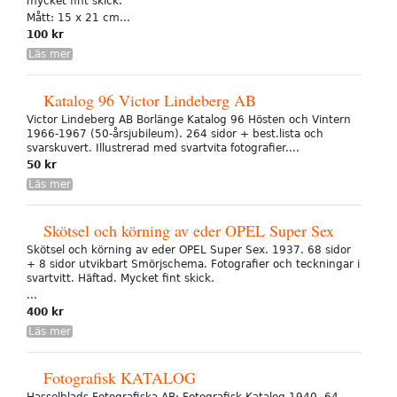
mycket fint skick.
Mått: 15 x 21 cm...
100 kr
Läs mer
Katalog 96 Victor Lindeberg AB
Victor Lindeberg AB Borlänge Katalog 96 Hösten och Vintern
1966-1967 (50-årsjubileum). 264 sidor + best.lista och
svarskuvert. Illustrerad med svartvita fotografier....
50 kr
Läs mer
Skötsel och körning av eder OPEL Super Sex
Skötsel och körning av eder OPEL Super Sex. 1937. 68 sidor
+ 8 sidor utvikbart Smörjschema. Fotografier och teckningar i
svartvitt. Häftad. Mycket fint skick.
...
400 kr
Läs mer
Fotografisk KATALOG