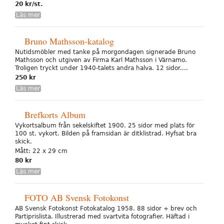
20 kr/st.
Läs mer
Bruno Mathsson-katalog
Nutidsmöbler med tanke på morgondagen signerade Bruno
Mathsson och utgiven av Firma Karl Mathsson i Värnamo.
Troligen tryckt under 1940-talets andra halva. 12 sidor....
250 kr
Läs mer
Brefkorts Album
Vykortsalbum från sekelskiftet 1900. 25 sidor med plats för
100 st. vykort. Bilden på framsidan är ditklistrad. Hyfsat bra
skick.
Mått: 22 x 29 cm
80 kr
Läs mer
FOTO AB Svensk Fotokonst
AB Svensk Fotokonst Fotokatalog 1958. 88 sidor + brev och
Partiprislista. Illustrerad med svartvita fotografier. Häftad i