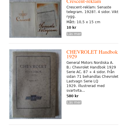
Crescent-reklam
Crescent-reklam: Senaste
telegram. 1928?. 4 sidor. Vikt
rygg.
Mått: 10,5 x 15 cm
10 kr
Läs mer
CHEVROLET Handbok
1929
General Motors Nordiska A.
B.: Chevrolet Handbok 1929
Serie AC. 87 + 4 sidor. Från
sidan 71 behandlas Chevrolet
Lastvagn Serie LQ
1929. Illustrerad med
svartvita...
580 kr
Läs mer