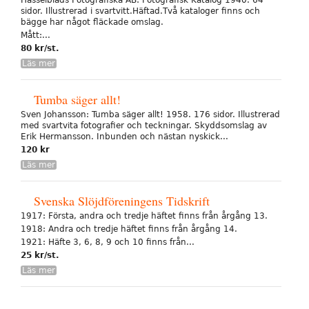
Hasselblads Fotografiska AB: Fotografisk Katalog 1940. 64
sidor. Illustrerad i svartvitt.Häftad.Två kataloger finns och
bägge har något fläckade omslag.
Mått:...
80 kr/st.
Läs mer
Tumba säger allt!
Sven Johansson: Tumba säger allt! 1958. 176 sidor. Illustrerad
med svartvita fotografier och teckningar. Skyddsomslag av
Erik Hermansson. Inbunden och nästan nyskick...
120 kr
Läs mer
Svenska Slöjdföreningens Tidskrift
1917: Första, andra och tredje häftet finns från årgång 13.
1918: Andra och tredje häftet finns från årgång 14.
1921: Häfte 3, 6, 8, 9 och 10 finns från...
25 kr/st.
Läs mer
Sidor