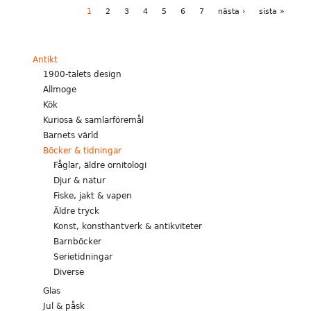
1
2
3
4
5
6
7
nästa ›
sista »
Antikt
1900-talets design
Allmoge
Kök
Kuriosa & samlarföremål
Barnets värld
Böcker & tidningar
Fåglar, äldre ornitologi
Djur & natur
Fiske, jakt & vapen
Äldre tryck
Konst, konsthantverk & antikviteter
Barnböcker
Serietidningar
Diverse
Glas
Jul & påsk