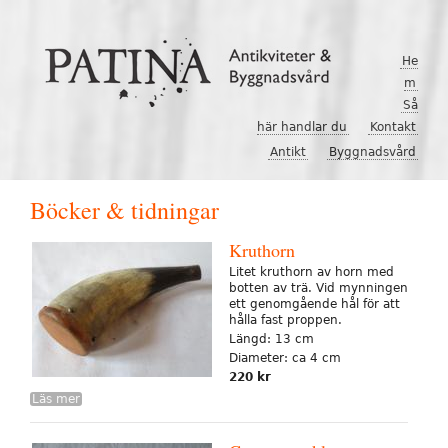
Hoppa till huvudinnehåll
He
m
Så
här handlar du
Kontakt
Antikt
Byggnadsvård
Böcker & tidningar
Kruthorn
Litet kruthorn av horn med
botten av trä. Vid mynningen
ett genomgående hål för att
hålla fast proppen.
Längd: 13 cm
Diameter: ca 4 cm
220 kr
Läs mer