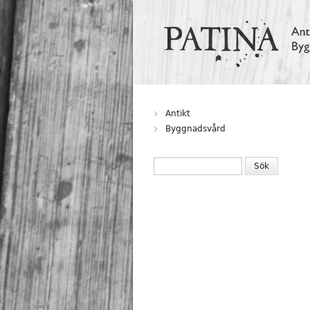
Hoppa till huvudinnehåll
Antikt
Byggnadsvård
SÖKFORMULÄR
Sök