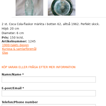
2 st. Coca Cola-flaskor märkta i botten 62, alltså 1962. Perfekt skick.
Höjd: 20 cm
Diameter: 6 cm
Pris:
150 kr/st.
Artikelnummer:
1245
1900-talets design
Kuriosa & samlarföremål
Glas
KÖP VARAN ELLER FRÅGA EFTER MER INFORMATION
Namn/Name
*
E-post/Email
*
Telefon/Phone number