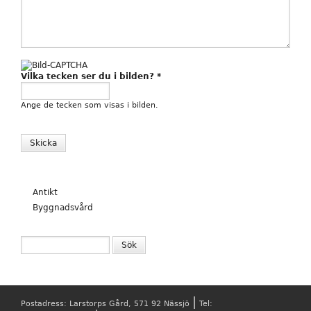
Vilka tecken ser du i bilden?
*
Ange de tecken som visas i bilden.
Antikt
Byggnadsvård
SÖKFORMULÄR
Sök
|
Postadress: Larstorps Gård, 571 92 Nässjö
Tel: