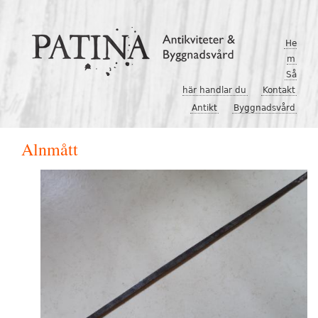
Hoppa till huvudinnehåll
He
m
Så
här handlar du
Kontakt
Antikt
Byggnadsvård
Alnmått