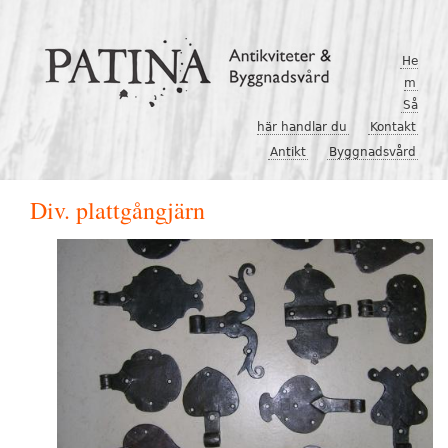
Hoppa till huvudinnehåll
He
m
Så
här handlar du
Kontakt
Antikt
Byggnadsvård
Div. plattgångjärn