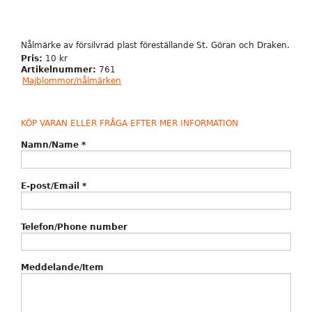
Nålmärke av försilvrad plast föreställande St. Göran och Draken.
Pris:
10 kr
Artikelnummer:
761
Majblommor/nålmärken
KÖP VARAN ELLER FRÅGA EFTER MER INFORMATION
Namn/Name
*
E-post/Email
*
Telefon/Phone number
Meddelande/Item