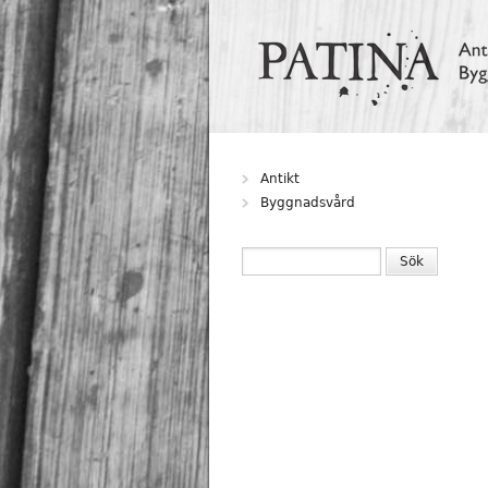
Hoppa till huvudinnehåll
Antikt
Byggnadsvård
SÖKFORMULÄR
Sök