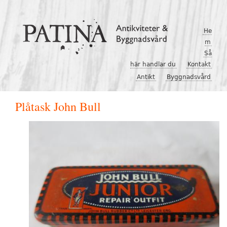
Hoppa till huvudinnehåll
He
m
Så
här handlar du
Kontakt
Antikt
Byggnadsvård
Plåtask John Bull