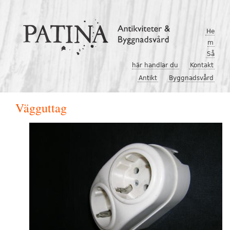
Hoppa till huvudinnehåll
He
m
Så
här handlar du
Kontakt
Antikt
Byggnadsvård
Vägguttag