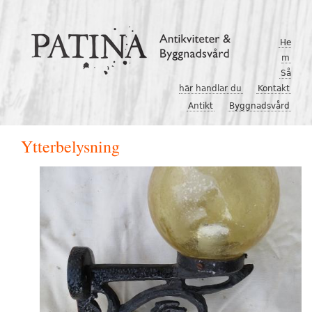
Hoppa till huvudinnehåll
He
m
Så
här handlar du
Kontakt
Antikt
Byggnadsvård
Ytterbelysning