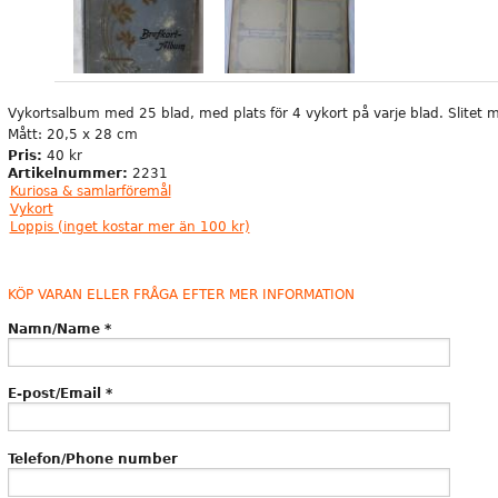
Vykortsalbum med 25 blad, med plats för 4 vykort på varje blad. Slitet m
Mått: 20,5 x 28 cm
Pris:
40 kr
Artikelnummer:
2231
Kuriosa & samlarföremål
Vykort
Loppis (inget kostar mer än 100 kr)
KÖP VARAN ELLER FRÅGA EFTER MER INFORMATION
Namn/Name
*
E-post/Email
*
Telefon/Phone number