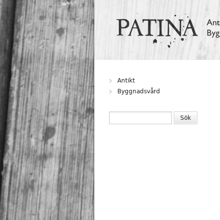
Hoppa till huvudinnehåll
Antikt
Byggnadsvård
SÖKFORMULÄR
Sök