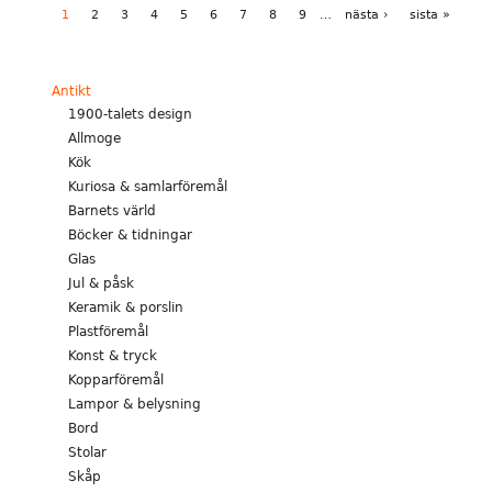
1
2
3
4
5
6
7
8
9
…
nästa ›
sista »
Antikt
1900-talets design
Allmoge
Kök
Kuriosa & samlarföremål
Barnets värld
Böcker & tidningar
Glas
Jul & påsk
Keramik & porslin
Plastföremål
Konst & tryck
Kopparföremål
Lampor & belysning
Bord
Stolar
Skåp