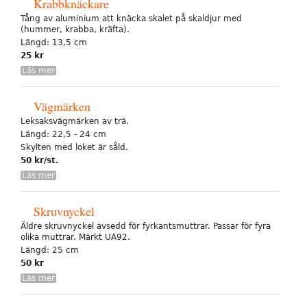
Krabbknäckare
Tång av aluminium att knäcka skalet på skaldjur med
(hummer, krabba, kräfta).
Längd: 13,5 cm
25 kr
Läs mer
Vägmärken
Leksaksvägmärken av trä.
Längd: 22,5 - 24 cm
Skylten med loket är såld.
50 kr/st.
Läs mer
Skruvnyckel
Äldre skruvnyckel avsedd för fyrkantsmuttrar. Passar för fyra
olika muttrar. Märkt UA92.
Längd: 25 cm
50 kr
Läs mer