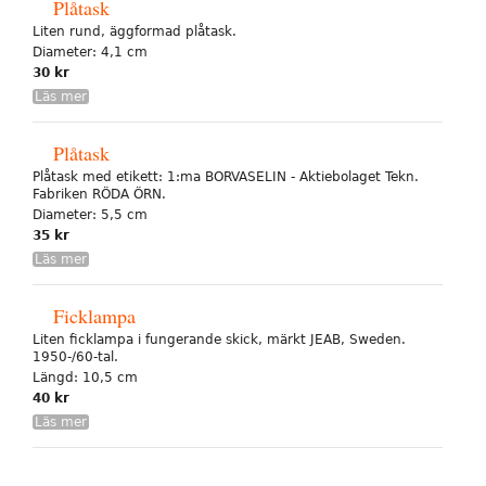
Plåtask
Liten rund, äggformad plåtask.
Diameter: 4,1 cm
30 kr
Läs mer
Plåtask
Plåtask med etikett: 1:ma BORVASELIN - Aktiebolaget Tekn.
Fabriken RÖDA ÖRN.
Diameter: 5,5 cm
35 kr
Läs mer
Ficklampa
Liten ficklampa i fungerande skick, märkt JEAB, Sweden.
1950-/60-tal.
Längd: 10,5 cm
40 kr
Läs mer
Sidor