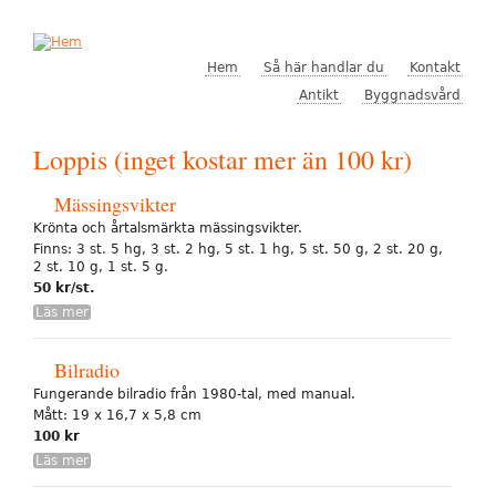
Hoppa till huvudinnehåll
Hem
Så här handlar du
Kontakt
Antikt
Byggnadsvård
Loppis (inget kostar mer än 100 kr)
Mässingsvikter
Krönta och årtalsmärkta mässingsvikter.
Finns: 3 st. 5 hg, 3 st. 2 hg, 5 st. 1 hg, 5 st. 50 g, 2 st. 20 g,
2 st. 10 g, 1 st. 5 g.
50 kr/st.
Läs mer
Bilradio
Fungerande bilradio från 1980-tal, med manual.
Mått: 19 x 16,7 x 5,8 cm
100 kr
Läs mer