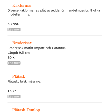
Kakformar
Diverse kakformar av plåt avsedda för mandelmusslor. 8 olika
modeller finns.
5 kr/st.
Läs mer
Broderisax
Broderisax märkt Import och Garantie.
Längd: 9,5 cm
20 kr
Läs mer
Plåtask
Plåtask, falsk mässing.
15 kr
Läs mer
Plåtask Dunlop