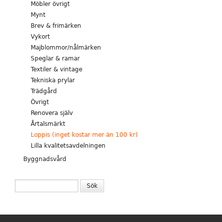
Möbler övrigt
Mynt
Brev & frimärken
Vykort
Majblommor/nålmärken
Speglar & ramar
Textiler & vintage
Tekniska prylar
Trädgård
Övrigt
Renovera själv
Årtalsmärkt
Loppis (inget kostar mer än 100 kr)
Lilla kvalitetsavdelningen
Byggnadsvård
SÖKFORMULÄR
Sök