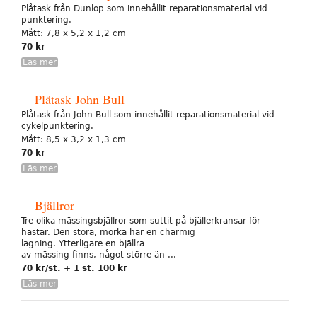
Plåtask från Dunlop som innehållit reparationsmaterial vid
punktering.
Mått: 7,8 x 5,2 x 1,2 cm
70 kr
Läs mer
Plåtask John Bull
Plåtask från John Bull som innehållit reparationsmaterial vid
cykelpunktering.
Mått: 8,5 x 3,2 x 1,3 cm
70 kr
Läs mer
Bjällror
Tre olika mässingsbjällror som suttit på bjällerkransar för
hästar. Den stora, mörka har en charmig
lagning. Ytterligare en bjällra
av mässing finns, något större än ...
70 kr/st. + 1 st. 100 kr
Läs mer