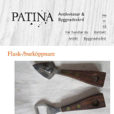
Hoppa till huvudinnehåll
He
m
Så
här handlar du
Kontakt
Antikt
Byggnadsvård
Flask-/burköppnare