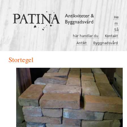
Hoppa till huvudinnehåll
He
m
Så
här handlar du
Kontakt
Antikt
Byggnadsvård
Stortegel