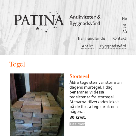
Hoppa till huvudinnehåll
He
m
Så
här handlar du
Kontakt
Antikt
Byggnadsvård
Tegel
Stortegel
Äldre tegelsten var större än
dagens murtegel. I dag
benämner vi dessa
tegelstenar för stortegel.
Stenarna tillverkades lokalt
på de flesta tegelbruk och
någon...
30 kr/st.
Läs mer