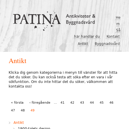
Hoppa till huvudinnehåll
He
m
Så
här handlar du
Kontakt
Antikt
Byggnadsvård
Antikt
Klicka dig genom kategorierna i menyn till vänster för att hitta
det du söker. Du kan också testa att söka efter en vara i vår
sökfunktion. Om du inte hittar det du söker, välkommen att
kontakta oss!
Sidor
« första
‹ föregående
…
41
42
43
44
45
46
47
48
49
Antikt
1900-talets design