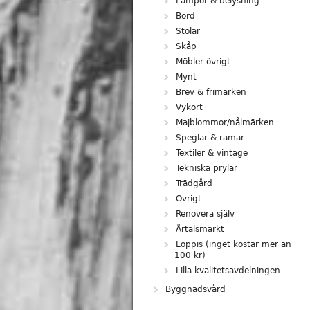
Lampor & belysning
Bord
Stolar
Skåp
Möbler övrigt
Mynt
Brev & frimärken
Vykort
Majblommor/nålmärken
Speglar & ramar
Textiler & vintage
Tekniska prylar
Trädgård
Övrigt
Renovera själv
Årtalsmärkt
Loppis (inget kostar mer än
100 kr)
Lilla kvalitetsavdelningen
Byggnadsvård