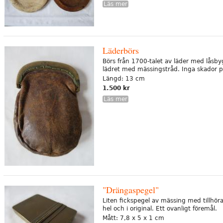
Läs mer
Läderbörs
Börs från 1700-talet av läder med låsby
lädret med mässingstråd. Inga skador på
Längd: 13 cm
1.500 kr
Läs mer
"Drängaspegel"
Liten fickspegel av mässing med tillhö
hel och i original. Ett ovanligt föremål.
Mått: 7,8 x 5 x 1 cm