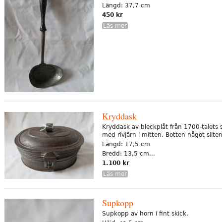
Längd: 37,7 cm
450 kr
Läs mer
Kryddask
Kryddask av bleckplåt från 1700-talets si
med rivjärn i mitten. Botten något sliten
Längd: 17,5 cm
Bredd: 13,5 cm...
1.100 kr
Läs mer
Supkopp
Supkopp av horn i fint skick.