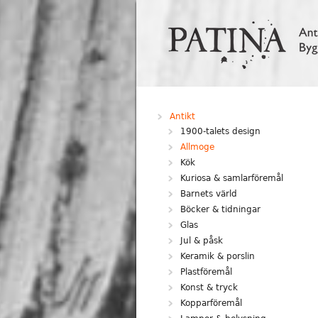
Hoppa till huvudinnehåll
Antikt
1900-talets design
Allmoge
Kök
Kuriosa & samlarföremål
Barnets värld
Böcker & tidningar
Glas
Jul & påsk
Keramik & porslin
Plastföremål
Konst & tryck
Kopparföremål