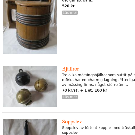
det går att bära...
520 kr
Läs mer
Bjällror
Tre olika mässingsbjällror som suttit på b
mörka har en charmig lagning. Ytterligar
av mässing finns, något större än ...
70 kr/st. + 1 st. 100 kr
Läs mer
Soppslev
Soppslev av förtent koppar med träskaf
soppslev.