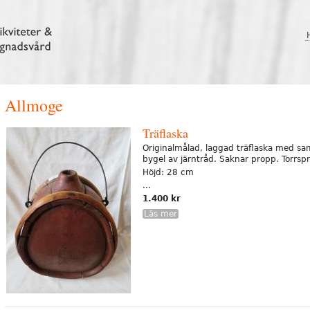
Allmoge
Träflaska
Originalmålad, laggad träflaska med s
bygel av järntråd. Saknar propp. Torrsp
Höjd: 28 cm
...
1.400 kr
Läs mer