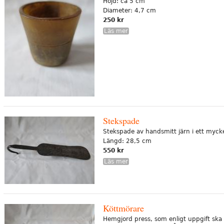
Höjd: ca 5 cm
Diameter: 4,7 cm
250 kr
Läs mer
Stekspade
Stekspade av handsmitt järn i ett mycket
Längd: 28,5 cm
550 kr
Läs mer
Köttmörare
Hemgjord press, som enligt uppgift ska