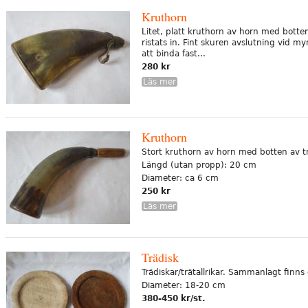
Kruthorn
Litet, platt kruthorn av horn med botten
ristats in. Fint skuren avslutning vid myn
att binda fast...
280 kr
Läs mer
Kruthorn
Stort kruthorn av horn med botten av tr
Längd (utan propp): 20 cm
Diameter: ca 6 cm
250 kr
Läs mer
Trädisk
Trädiskar/trätallrikar. Sammanlagt finns 
Diameter: 18-20 cm
380-450 kr/st.