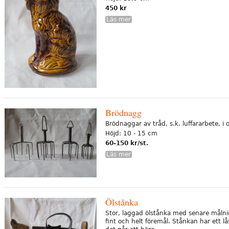
450 kr
Läs mer
Brödnagg
Brödnaggar av tråd, s.k. luffararbete, i ol
Höjd: 10 - 15 cm
60-150 kr/st.
Läs mer
Ölstånka
Stor, laggad ölstånka med senare målni
fint och helt föremål. Stånkan har ett l