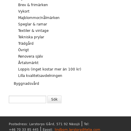
Brev & frimärken
Vykort
Majblommor/nålmärken
Speglar & ramar
Textiler & vintage
Tekniska prylar
Trädgård
Övrigt
Renovera själv
Årtalsmärkt
Loppis (inget kostar mer än 100 kr)
Lilla kvalitetsavdelningen
Byggnadsvård
SÖKFORMULÄR
Sök
|
Postadress: Larstorps Gård, 571 92 Nässjö
Tel:
|
+46 70 33 85 445
Epost:
lindbom.larstorp@telia.com