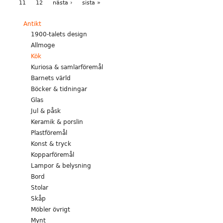
11
12
nästa ›
sista »
Antikt
1900-talets design
Allmoge
Kök
Kuriosa & samlarföremål
Barnets värld
Böcker & tidningar
Glas
Jul & påsk
Keramik & porslin
Plastföremål
Konst & tryck
Kopparföremål
Lampor & belysning
Bord
Stolar
Skåp
Möbler övrigt
Mynt