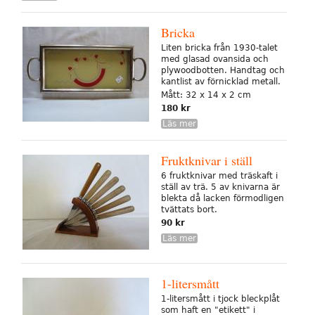
Bricka
Liten bricka från 1930-talet
med glasad ovansida och
plywoodbotten. Handtag och
kantlist av förnicklad metall.
Mått: 32 x 14 x 2 cm
180 kr
Läs mer
Fruktknivar i ställ
6 fruktknivar med träskaft i
ställ av trä. 5 av knivarna är
blekta då lacken förmodligen
tvättats bort.
90 kr
Läs mer
1-litersmått
1-litersmått i tjock bleckplåt
som haft en "etikett" i