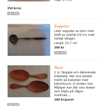
Höjd: 17 cm
...
350 kr/st.
Läs mer
Soppslev
Liten soppslev av tenn med
skaft av svärtat trä (nu med
härligt slitage).
Längd: 25,7 cm
200 kr
Läs mer
Sked
2 st. färgade och dekorerade
träskedar. Den ena skeden
märkt på baksidan med
bläck/tusch: CJ Anders Son.
Möjligen kan det vara skedar
som köpts på någon
marknad,...
280 kr/paret
Läs mer