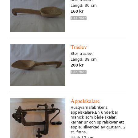
Längd: 30 cm
160 kr
Läs mer
Träslev
Stor träslev.
Längd: 39 cm
200 kr
Läs mer
Äppelskalare
Husqvarnafabrikens
äppelskalare.En underbar
manick som både skalar,
kärnar ur och spiralskivar ett
äpple.Tillverkad av gjutjärn. 2
st. finns.