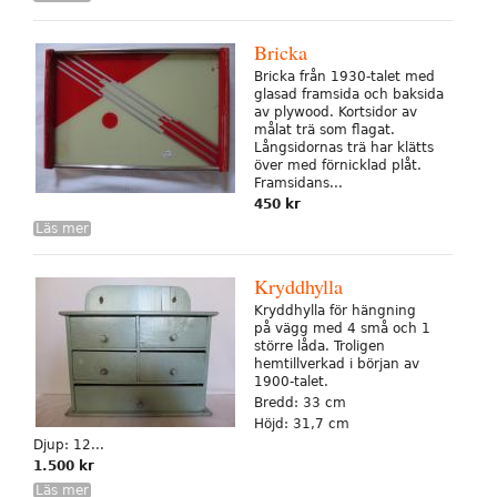
Bricka
Bricka från 1930-talet med
glasad framsida och baksida
av plywood. Kortsidor av
målat trä som flagat.
Långsidornas trä har klätts
över med förnicklad plåt.
Framsidans...
450 kr
Läs mer
Kryddhylla
Kryddhylla för hängning
på vägg med 4 små och 1
större låda. Troligen
hemtillverkad i början av
1900-talet.
Bredd: 33 cm
Höjd: 31,7 cm
Djup: 12...
1.500 kr
Läs mer