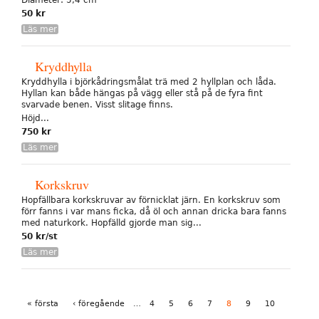
Diameter: 5,4 cm
50 kr
Läs mer
Kryddhylla
Kryddhylla i björkådringsmålat trä med 2 hyllplan och låda.
Hyllan kan både hängas på vägg eller stå på de fyra fint
svarvade benen. Visst slitage finns.
Höjd...
750 kr
Läs mer
Korkskruv
Hopfällbara korkskruvar av förnicklat järn. En korkskruv som
förr fanns i var mans ficka, då öl och annan dricka bara fanns
med naturkork. Hopfälld gjorde man sig...
50 kr/st
Läs mer
Sidor
« första
‹ föregående
…
4
5
6
7
8
9
10