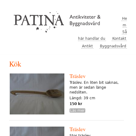
Hoppa till huvudinnehåll
He
m
Så
här handlar du
Kontakt
Antikt
Byggnadsvård
Kök
Träslev
Träslev. En liten bit saknas,
men är sedan länge
nedsliten.
Längd: 39 cm
150 kr
Läs mer
Träslev
Stor träslev.