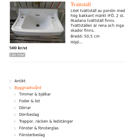
Tvättställ
Litet tvättställ av porslin med
hög bakkant märkt IFÖ. 2 st.
likadana tvättställ finns.
Tvättställen är rena och inga
skador finns.
Bredd: 50,5 cm
Höjd...
500 kr/st
Läs mer
Antikt
Byggnadsvård
Timmer & bjälkar
Foder & list
Dörrar
Dörrbeslag
Trappor, räcken & ledstänger
Fönster & fönsterglas
Fönsterbeslag