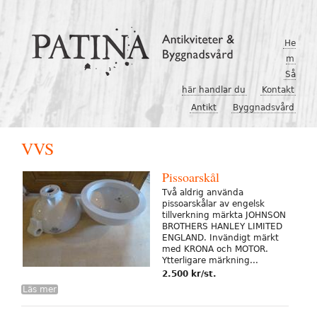
Hoppa till huvudinnehåll
He
m
Så
här handlar du
Kontakt
Antikt
Byggnadsvård
VVS
Pissoarskål
Två aldrig använda
pissoarskålar av engelsk
tillverkning märkta JOHNSON
BROTHERS HANLEY LIMITED
ENGLAND. Invändigt märkt
med KRONA och MOTOR.
Ytterligare märkning...
2.500 kr/st.
Läs mer