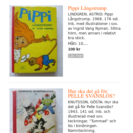
Pippi Långstrump
LINDGREN, ASTRID: Pippi
Långstrump. 1968. 176 sid.
Inb. med illustrationer i svv.
av Ingrid Vang Nyman. Slitna
hörn, men annars i relativt
bra skick.
Mått: 10,...
100 kr
Läs mer
Hur ska det gå för
PELLE SVANSLÖS?
KNUTSSON, GÖSTA: Hur ska
det gå för Pelle Svanslös?
1943. 141 sid. Inb. och
illustrerad med svv.
teckningar. "Tummad" och
lös i bindningen.
Namnteckning.