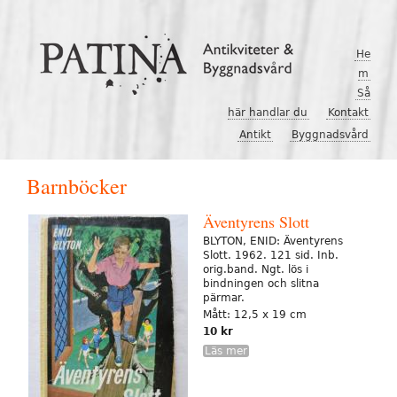
Hoppa till huvudinnehåll
He
m
Så
här handlar du
Kontakt
Antikt
Byggnadsvård
Barnböcker
Äventyrens Slott
BLYTON, ENID: Äventyrens
Slott. 1962. 121 sid. Inb.
orig.band. Ngt. lös i
bindningen och slitna
pärmar.
Mått: 12,5 x 19 cm
10 kr
Läs mer