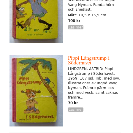
svv. illustrationer av Ingrid
Vang Nyman. Runda hörn
och snedläst.
Mått: 10,5 x 15,5 cm
100 kr
Läs mer
Pippi Långstrump i
Söderhavet
LINDGREN, ASTRID: Pippi
Långstrump i Söderhavet.
1959. 167 sid. Inb. med svv.
illustrationer av Ingrid Vang
Nyman. Främre pärm loss
och med veck, samt saknas
främre...
70 kr
Läs mer