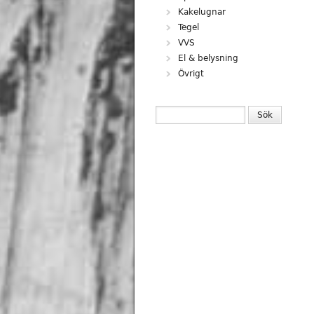
Kakelugnar
Tegel
VVS
El & belysning
Övrigt
SÖKFORMULÄR
Sök