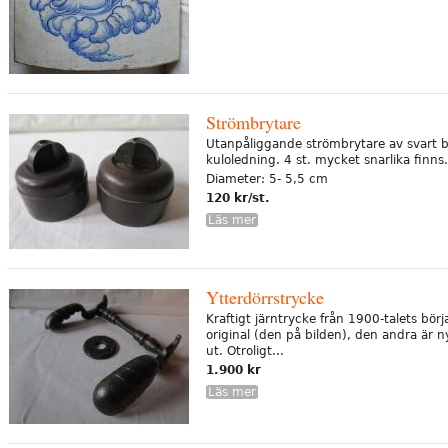
Strömbrytare
Utanpåliggande strömbrytare av svart b
kuloledning. 4 st. mycket snarlika finns.
Diameter: 5- 5,5 cm
120 kr/st.
Läs mer
Ytterdörrstrycke
Kraftigt järntrycke från 1900-talets börj
original (den på bilden), den andra är ny
ut. Otroligt...
1.900 kr
Läs mer