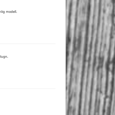
nlig modell.
elugn.