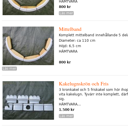
HÄMTVARA
800 kr
Läs mer
Mittelband
Komplett mittelband innehållande 5 delar
Diameter: ca 110 cm
Höjd: 6,5 cm
HÄMTVARA
800 kr
Läs mer
Kakelugnskrön och Fris
3 kronkakel och 5 friskakel som hör i
vita kakelugn. Tyvärr inte komplett, därf
sig.
HÄMTVARA...
1.500 kr
Läs mer