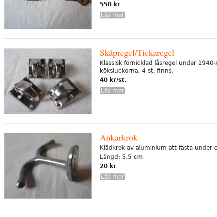
550 kr
Läs mer
Skåpregel/Tickaregel
Klassisk förnicklad låsregel under 1940
köksluckorna. 4 st. finns.
40 kr/st.
Läs mer
Ankarkrok
Klädkrok av aluminium att fästa under e
Längd: 5,5 cm
20 kr
Läs mer