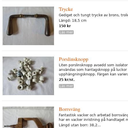
Trycke
Gediget och tungt trycke av brons, troli
Längd: 18,5 cm
150 kr
Läs mer
Porslinsknopp
Liten porslinsknopp avsedd som isolator
användas som hantagsknopp på luckor 
upphängningsknopp. Färgen kan variera
25 kr/st.
Läs mer
Borrsväng
Fantastisk vacker och arbetad borrsvän
har en vacker inristning på handtaget 
Längd utan borr: 38,2...