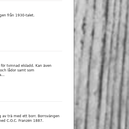
gen från 1930-talet.
 för tvinnad elsladd. Kan även
och lådor samt som
...
g av trä med ett borr. Borrsvängen
med C.O.C. Franzén 1887.