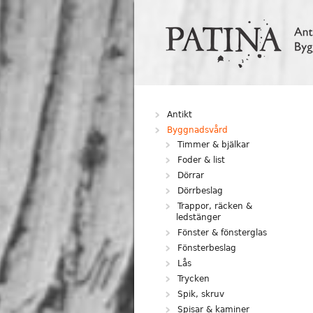
Hoppa till huvudinnehåll
Antikt
Byggnadsvård
Timmer & bjälkar
Foder & list
Dörrar
Dörrbeslag
Trappor, räcken &
ledstänger
Fönster & fönsterglas
Fönsterbeslag
Lås
Trycken
Spik, skruv
Spisar & kaminer