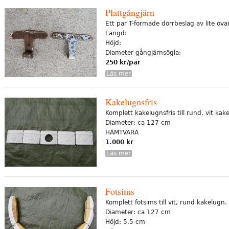
Plattgångjärn
Ett par T-formade dörrbeslag av lite ova
Längd:
Höjd:
Diameter gångjärnsögla:
250 kr/par
Läs mer
Kakelugnsfris
Komplett kakelugnsfris till rund, vit kak
Diameter: ca 127 cm
HÄMTVARA
1.000 kr
Läs mer
Fotsims
Komplett fotsims till vit, rund kakelugn.
Diameter: ca 127 cm
Höjd: 5,5 cm