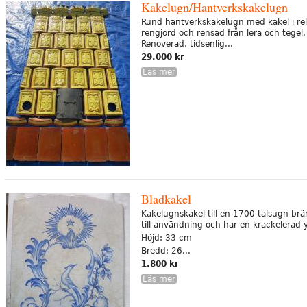
Kakelugn/Hantverkskakelugn
Rund hantverkskakelugn med kakel i reli
rengjord och rensad från lera och tegel. 
Renoverad, tidsenlig...
29.000 kr
Läs mer
Bladkakel
Kakelugnskakel till en 1700-talsugn brän
till användning och har en krackelerad y
Höjd: 33 cm
Bredd: 26...
1.800 kr
Läs mer