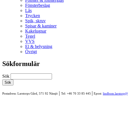
Fönster & fönsterglas
Fönsterbeslag
Lås
Trycken
Spik, skruv
Spisar & kaminer
Kakelugnar
Tegel
VVS
El & belysning
Övrigt
Sökformulär
Sök
|
|
Postadress: Larstorps Gård, 571 92 Nässjö
Tel:
+46 70 33 85 445
Epost:
lindbom.larstorp@