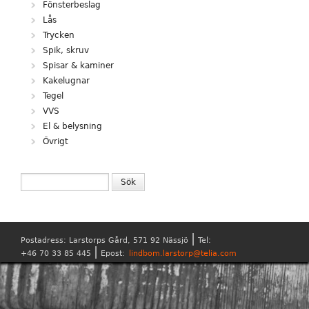
Fönsterbeslag
Lås
Trycken
Spik, skruv
Spisar & kaminer
Kakelugnar
Tegel
VVS
El & belysning
Övrigt
SÖKFORMULÄR
Sök
|
Postadress: Larstorps Gård, 571 92 Nässjö
Tel:
|
+46 70 33 85 445
Epost:
lindbom.larstorp@telia.com