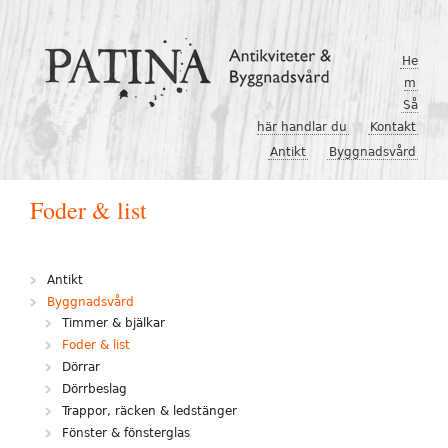
Hoppa till huvudinnehåll
He
m
Så
här handlar du
Kontakt
Antikt
Byggnadsvård
Foder & list
Antikt
Byggnadsvård
Timmer & bjälkar
Foder & list
Dörrar
Dörrbeslag
Trappor, räcken & ledstänger
Fönster & fönsterglas